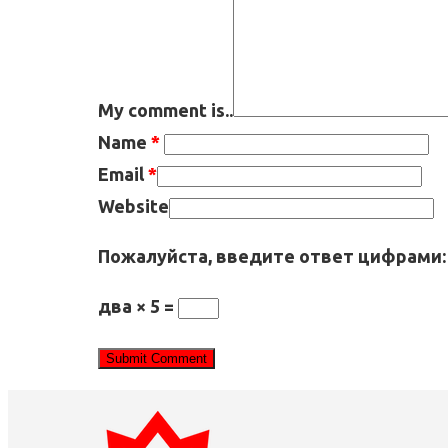
My comment is..
Name
*
Email
*
Website
Пожалуйста, введите ответ цифрами:
два × 5 =