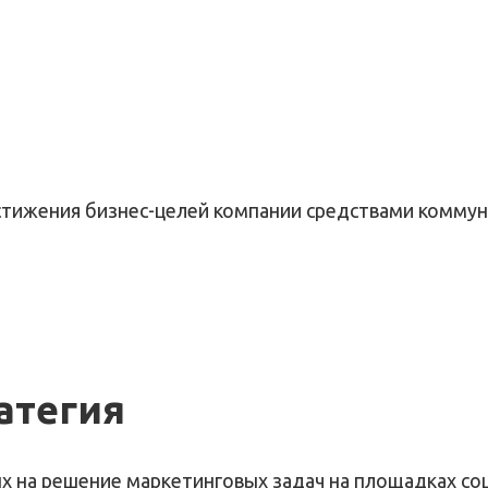
тижения бизнес-целей компании средствами коммуник
атегия
х на решение маркетинговых задач на площадках со