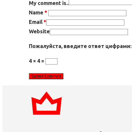
My comment is..
Name
*
Email
*
Website
Пожалуйста, введите ответ цифрами:
4 × 4 =