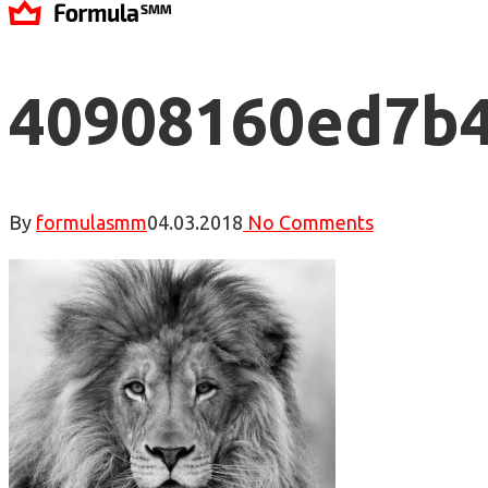
40908160ed7b4
By
formulasmm
04.03.2018
No Comments