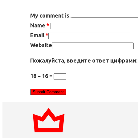
My comment is..
Name
*
Email
*
Website
Пожалуйста, введите ответ цифрами:
18 − 16 =