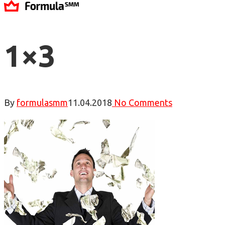
1×3
By
formulasmm
11.04.2018
No Comments